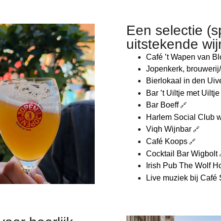
Een selectie (s
uitstekende wi
Café ’t Wapen van B
Jopenkerk, brouwerij/
Bierlokaal in den Uiv
Bar ’t Uiltje met Uiltj
Bar Boeff
Harlem Social Club w
Viqh Wijnbar
Café Koops
Cocktail Bar Wigbolt
Irish Pub The Wolf 
Live muziek bij Café S