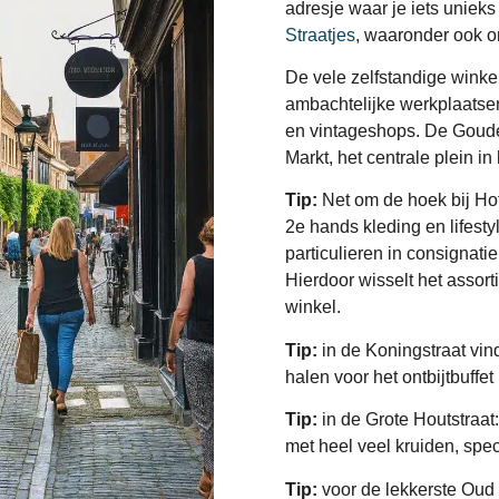
adresje waar je iets uniek
Straatjes
, waaronder ook o
De vele zelfstandige winkel
ambachtelijke werkplaatsen
en vintageshops. De Goude
Markt, het centrale plein in
Tip:
Net om de hoek bij Hot
2e hands kleding en lifesty
particulieren in consignati
Hierdoor wisselt het assort
winkel.
Tip:
in de Koningstraat vin
halen voor het ontbijtbuffet
Tip:
in de Grote Houtstraat
met heel veel kruiden, spec
Tip:
voor de lekkerste Oud