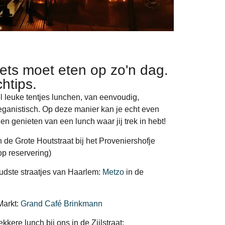
iets moet eten op zo'n dag.
htips.
l leuke tentjes lunchen, van eenvoudig,
veganistisch. Op deze manier kan je echt even
n genieten van een lunch waar jij trek in hebt!
n de Grote Houtstraat bij het Proveniershofje
p reservering)
udste straatjes van Haarlem:
Metzo
in de
Markt:
Grand Café Brinkmann
kere lunch bij ons in de Zijlstraat: