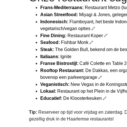
Frans-Mediterraans:
Restaurant Metzo (lu
Asian Streetfood:
Miyagi & Jones, gelegen
Indonesisch:
Flamboyant, het beste Indon
vegetarisch/vegan opties
Fine Dining:
Restaurant Koper
Seafood:
Fishbar Monk
Steak:
The Golden Bull, bekend om de beste
Italiaans
: Ignite
Franse Bistrostijl:
Café Colette en Table 
Rooftop Restaurant:
De Dakkas, een organ
bovenop een parkeergarage
Veganistisch:
New Vegas in de Koningsst
Lokaal:
Restaurant op het Plein in de Vijf
Educatief:
De Kloosterkeuken
Tip:
Reserveer op tijd voor vrijdag en zaterdag. 
gezellig druk in de Haarlemse restaurants!