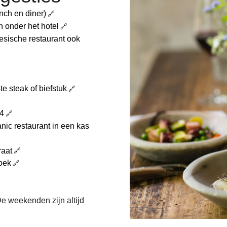
nch en diner)
 onder het hotel
esische restaurant ook
 steak of biefstuk
24
ic restaurant in een kas
raat
hoek
De weekenden zijn altijd