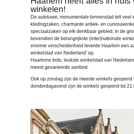
Haarlem heeft alles in huis 
winkelen!​
De autoluwe, monumentale binnenstad telt veel e
kledingzaken, charmante antiek- en curiosawinkel
speciaalzaken op elk denkbaar gebied. In de grot
bovendien de belangrijkste (inter)nationale wink
enorme verscheidenheid leverde Haarlem een aant
winkelstad van Nederland’ op.
Haarlems trots, leukste winkelstad van Nederland
meest gevarieerde aanbod.
Ook op zondag zijn de meeste winkels geopend v
donderdagavond zijn de winkels geopend tot 21.