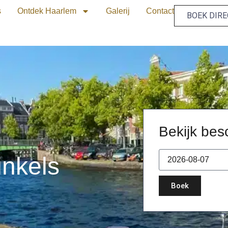
s
Ontdek Haarlem
Galerij
Contact
BOEK DIR
Bekijk bes
inkels
Boek