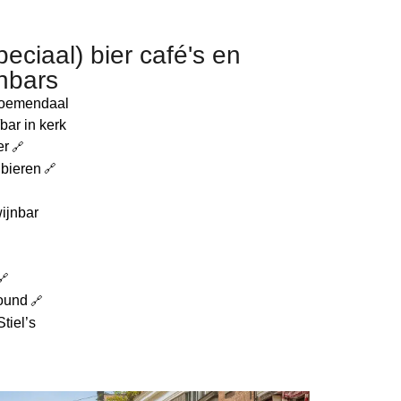
peciaal) bier café's en
jnbars
loemendaal
bar in kerk
er
e bieren
ijnbar
Hound
tiel’s