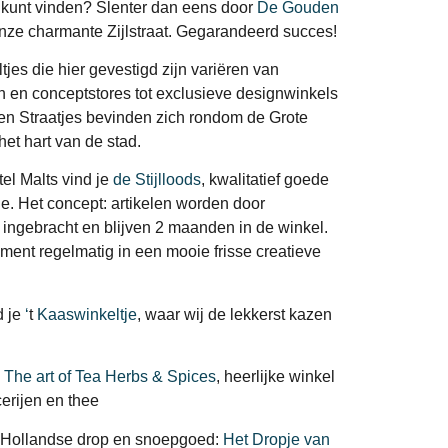
s kunt vinden? Slenter dan eens door
De Gouden
nze charmante Zijlstraat. Gegarandeerd succes!
tjes die hier gevestigd zijn variëren van
 en conceptstores tot exclusieve designwinkels
n Straatjes bevinden zich rondom de Grote
 het hart van de stad.
el Malts vind je
de Stijlloods
, kwalitatief goede
le. Het concept: artikelen worden door
e ingebracht en blijven 2 maanden in de winkel.
iment regelmatig in een mooie frisse creatieve
d je
‘
t
Kaaswinkeltje
, waar wij de lekkerst kazen
:
The art of Tea Herbs & Spices
, heerlijke winkel
erijen en thee
 Hollandse drop en snoepgoed:
Het Dropje van