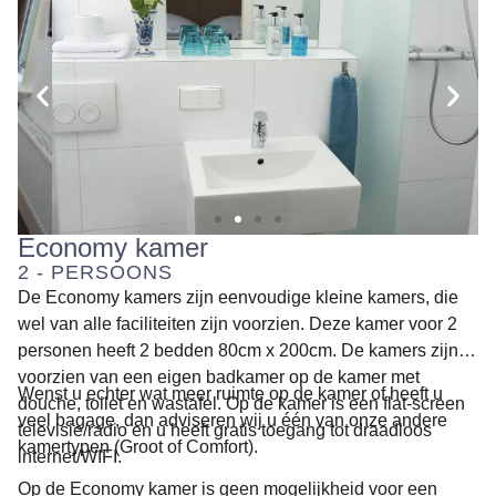
Economy kamer
2 - PERSOONS
De Economy kamers zijn eenvoudige kleine kamers, die
wel van alle faciliteiten zijn voorzien. Deze kamer voor 2
personen heeft 2 bedden 80cm x 200cm. De kamers zijn
voorzien van een eigen badkamer op de kamer met
Wenst u echter wat meer ruimte op de kamer of heeft u
douche, toilet en wastafel. Op de kamer is een flat-screen
veel bagage, dan adviseren wij u één van onze andere
televisie/radio en u heeft gratis toegang tot draadloos
kamertypen (Groot of Comfort).
internet/WIFI.
Op de Economy kamer is geen mogelijkheid voor een