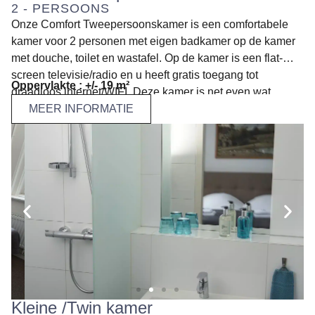
2 - PERSOONS
Onze Comfort Tweepersoonskamer is een comfortabele
kamer voor 2 personen met eigen badkamer op de kamer
met douche, toilet en wastafel. Op de kamer is een flat-
screen televisie/radio en u heeft gratis toegang tot
Oppervlakte : +/- 19 m²
draadloos internet/WIFI. Deze kamer is net even wat
MEER INFORMATIE
ruimer opgezet dan de Economy en de Kleine/Twin kamer.
We hebben nog één type kamer die groter is en dat is de
Grote Tweepersoonskamer.
Kleine /Twin kamer