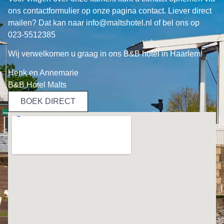
ons contactformulier op onze pagina
contact
. Liever direct
mailen? Dat kan naar
info@maltshotel.nl
of bel ons op
023-5512385
Wij verwelkomen u graag in ons B&B hotel in Haarlem!
Henk en Annemarie
B&B Hotel Malts
BOEK DIRECT