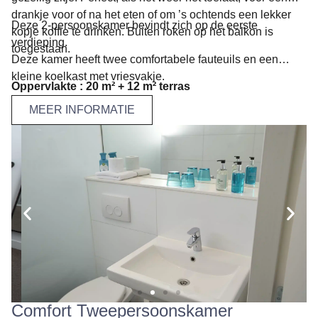
drankje voor of na het eten of om ’s ochtends een lekker
Deze 2-persoonskamer bevindt zich op de eerste
kopje koffie te drinken. Buiten roken op het balkon is
verdieping.
toegestaan.
Deze kamer heeft twee comfortabele fauteuils en een
kleine koelkast met vriesvakje.
Oppervlakte : 20 m² + 12 m² terras
MEER INFORMATIE
Comfort Tweepersoonskamer