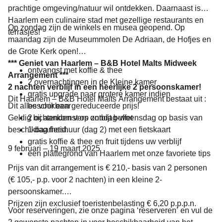
prachtige omgeving/natuur wil ontdekken. Daarnaast is
Haarlem een culinaire stad met gezellige restaurants en
Op zondag zijn de winkels en musea geopend. Op
terrasjes!
maandag zijn de Museummolen De Adriaan, de Hofjes en
de Grote Kerk open!
*** Geniet van Haarlem – B&B Hotel Malts Midweek
ontvangst met koffie & thee
Arrangement ***
2 overnachtingen in de Kleine kamer
2 nachten verblijf in een heerlijke 2 persoonskamer!
gratis upgrade naar grotere kamer indien
Dit Haarlem – B&B Hotel Malts Arrangement bestaat uit :
Dit alles voor een gereduceerde prijs!
beschikbaar
Geldig bij aankomst op zondag-woensdag op basis van
2 ochtenden vers ontbijt buffet
beschikbaarheid.
1 dag fietshuur (dag 2) met een fietskaart
gratis koffie & thee en fruit tijdens uw verblijf
9 februari – 19 maart 2025
een plattegrond van Haarlem met onze favoriete tips
Prijs van dit arrangement is € 210,- basis van 2 personen
(€ 105,- p.p. voor 2 nachten) in een kleine 2-
persoonskamer.
Prijzen zijn exclusief toeristenbelasting € 6,20 p.p.p.n.
Voor reserveringen, zie onze pagina ‘reserveren’ en vul de